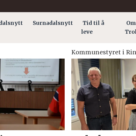
dalsnytt
Surnadalsnytt
Tid til å
Om
leve
Tro
Kommunestyret i Rin