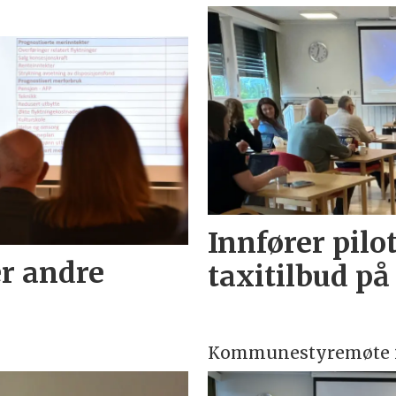
Innfører pil
r andre
taxitilbud på
Kommunestyremøte i