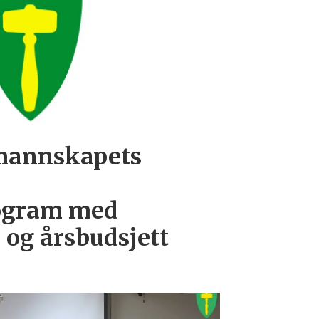
rmannskapets
l
ogram med
og årsbudsjett