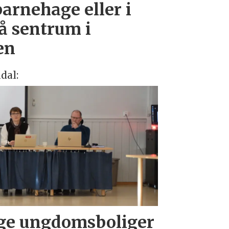
arnehage eller i
å sentrum i
en
dal:
gge ungdomsboliger