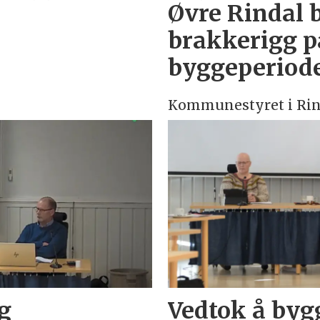
Øvre Rindal b
brakkerigg p
byggeperiod
Kommunestyret i Rin
g
Vedtok å by