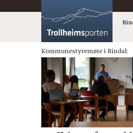
Rin
Kommunestyremøte i Rindal:
Tag:
rindal
kommunestyre