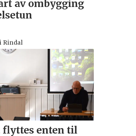
art av ombygging
elsetun
 Rindal
flyttes enten til