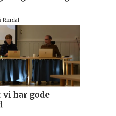
 Rindal
 vi har gode
d