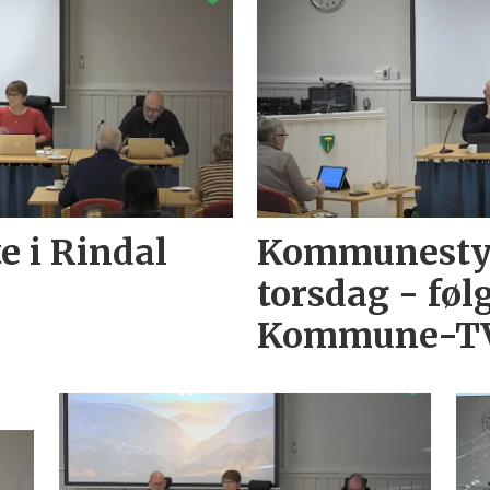
 i Rindal
Kommunestyr
torsdag - føl
Kommune-T