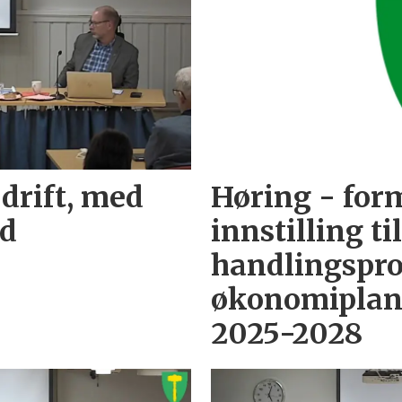
drift, med
Høring - fo
od
innstilling ti
handlingspr
økonomiplan 
2025-2028