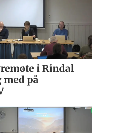
emøte i Rindal
g med på
V