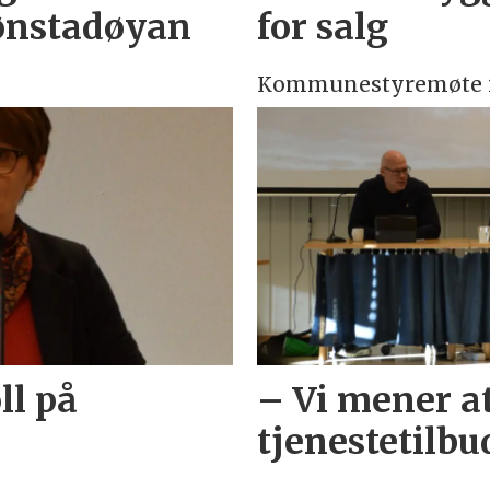
rønstadøyan
for salg
Kommunestyremøte i
ll på
– Vi mener at
tjenestetilbu