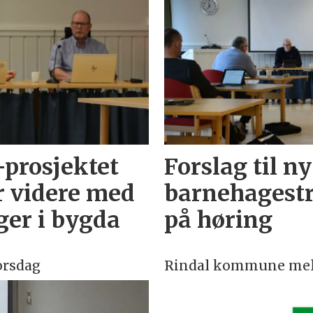
-prosjektet
Forslag til ny
r videre med
barnehagestru
ger i bygda
på høring
orsdag
Rindal kommune mel