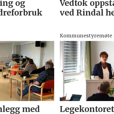
ing og
Vedtok oppst
dreforbruk
ved Rindal h
Kommunestyremøte i
nlegg med
Legekontoret 