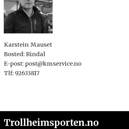
Karstein Mauset
Bosted: Rindal
E-post: post@kmservice.no
Tlf: 92633817
Trollheimsporten.no