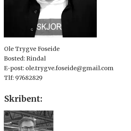
Ole Trygve Foseide
Bosted: Rindal
E-post: ole.trygve.foseide@gmail.com
Tlf: 97682829
Skribent: