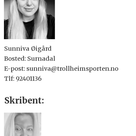
Sunniva Øigård
Bosted: Surnadal
E-post: sunniva@trollheimsporten.no
Tlf: 92401136
Skribent: