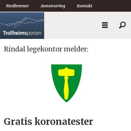
Medlemmer
Annonsering
Kontakt
Rindal legekontor melder:
Tag:
korona
Gratis koronatester