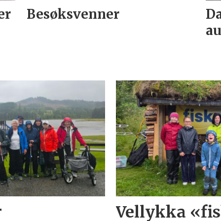
er
Besøksvenner
Da
au
r
Vellykka «f