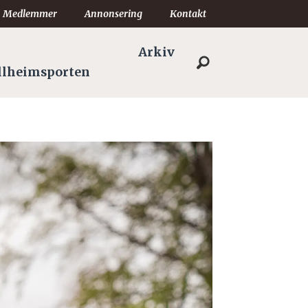
Medlemmer
Annonsering
Kontakt
Arkiv
llheimsporten