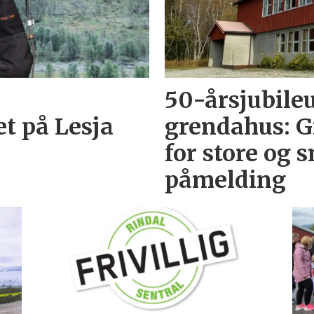
50-årsjubil
t på Lesja
grendahus: G
for store og 
påmelding