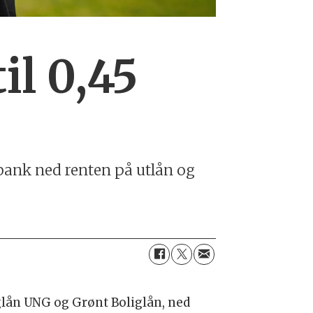
il 0,45
bank ned renten på utlån og
glån UNG og Grønt Boliglån, ned