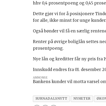
hhv 0,4 prosentpoeng og 0,45 pros
Dette gjør vi for å posisjonere Tin
for alle, ikke minst for unge kunder
Også bønder vil få en særlig renten
Renter på øvrige boliglån settes ne
prosentpoeng.
Nye lån og kreditter får ny pris fra
Innskudd endres fra 01. desember 2
ANNONSE
Bankens kunder vil motta varsel om
SURNADALSNYTT
NYHETER
ØKO