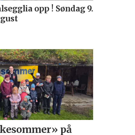
lsegglia opp ! Søndag 9.
gust
iskesommer» på