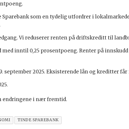
entpoeng.
de Sparebank som en tydelig utfordrer i lokalmarkede
.
edgang. Vi reduserer renten på driftskreditt til lan
d med inntil 0,25 prosentpoeng. Renter på innskudd 
 19. september 2025. Eksisterende lån og kreditter får
025.
 endringene i nær fremtid.
NOMI
TINDE SPAREBANK