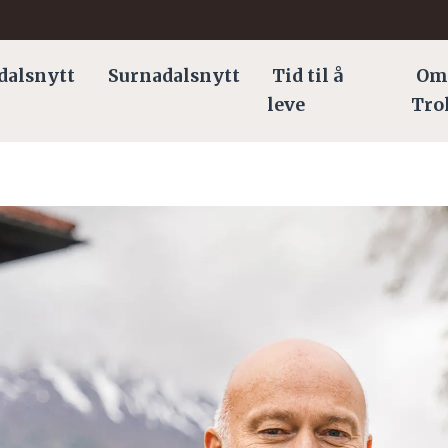
dalsnytt
Surnadalsnytt
Tid til å
Om
leve
Tro