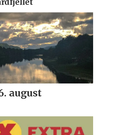
rdfjellet
. august