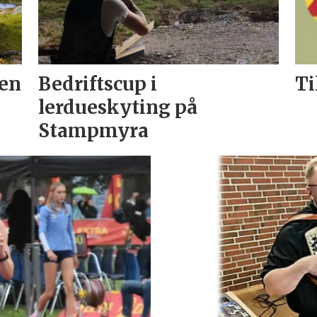
len
Bedriftscup i
Ti
lerdueskyting på
Stampmyra