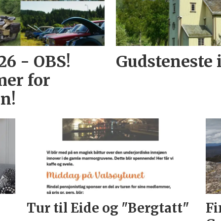
26 - OBS!
Gudsteneste 
er for
n!
Tur til Eide og "Bergtatt"
Fi