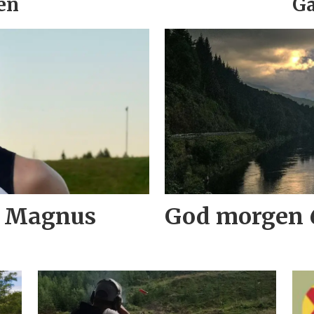
en
Ga
il Magnus
God morgen 6