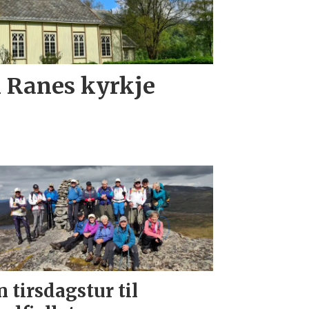
i Ranes kyrkje
n tirsdagstur til