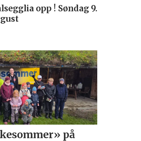
lsegglia opp ! Søndag 9.
gust
iskesommer» på