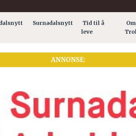
dalsnytt
Surnadalsnytt
Tid til å
Om
leve
Tro
ANNONSE: