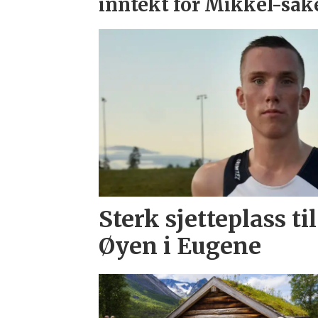
inntekt for Mikkel-sak
Sterk sjetteplass t
Øyen i Eugene