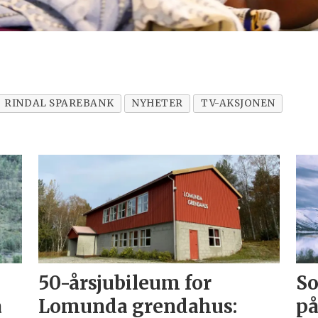
RINDAL SPAREBANK
NYHETER
TV-AKSJONEN
50-årsjubileum for
So
å
Lomunda grendahus:
på