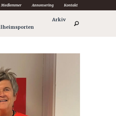
Medlemmer
Annonsering
Kontakt
Arkiv
llheimsporten