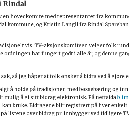
i Rindal
av en hovedkomite med representanter fra kommunen
ndal kommune, og Kristin Langli fra Rindal Spareba
adisjonelt vis. TV-aksjonskomiteen velger folk rundt
ordningen har fungert godt i alle år, og denne gang
sak, så jeg håper at folk ønsker å bidra ved å gjøre e
lgt å holde på tradisjonen med bøssebæring og inns
t mulig å gi sitt bidrag elektronisk. På nettsida
blim
 kan bruke. Bidragene blir registrert på hver enkel
på listene over bidrag pr. innbygger ved tidligere T