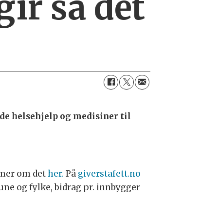
gir så det
de helsehjelp og medisiner til
s mer om det
her.
På
giverstafett.no
e og fylke, bidrag pr. innbygger