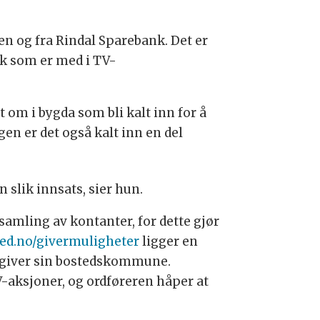
 og fra Rindal Sparebank. Det er
nk som er med i TV-
 om i bygda som bli kalt inn for å
en er det også kalt inn en del
n slik innsats, sier hun.
amling av kontanter, for dette gjør
ed.no/givermuligheter
ligger en
t giver sin bostedskommune.
V-aksjoner, og ordføreren håper at