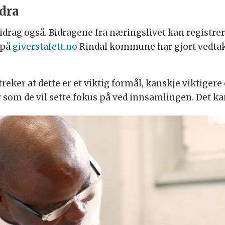
dra
i bidrag også. Bidragene fra næringslivet kan registr
 på
giverstafett.no
Rindal kommune har gjort vedtak p
reker at dette er et viktig formål, kanskje viktiger
r som de vil sette fokus på ved innsamlingen. Det 