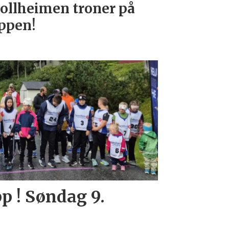
ollheimen troner på
ppen!
p ! Søndag 9.