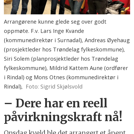
Arrangørene kunne glede seg over godt
oppmøte. F.v. Lars Inge Kvande
(kommunedirektør i Surnadal), Andreas Øyehaug
(prosjektleder hos Trøndelag fylkeskommune),
Siri Solem (planprosjektleder hos Trøndelag
fylkeskommune), Mildrid Kattem Aune (ordfører
i Rindal) og Mons Otnes (kommunedirektør i
Rindal),
Foto: Sigrid Skjølsvold
– Dere har en reell
påvirkningskraft nå!
Onsdag kveld ble det arrangert et åpent