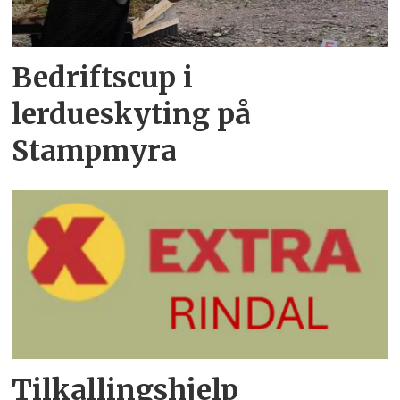
Bedriftscup i
lerdueskyting på
Stampmyra
Tilkallingshjelp