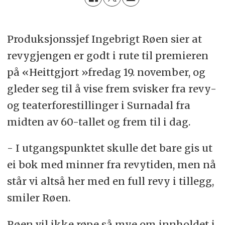
Produksjonssjef Ingebrigt Røen sier at
revygjengen er godt i rute til premieren
på «Heittgjort »fredag 19. november, og
gleder seg til å vise frem svisker fra revy-
og teaterforestillinger i Surnadal fra
midten av 60-tallet og frem til i dag.
- I utgangspunktet skulle det bare gis ut
ei bok med minner fra revytiden, men nå
står vi altså her med en full revy i tillegg,
smiler Røen.
Røen vil ikke røpe så mye om innholdet i