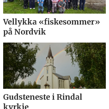
Vellykka «fiskesommer»
på Nordvik
Gudsteneste i Rindal
kyrkje