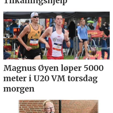
Tilkallingshjelp
Magnus Øyen løper 5000
meter i U20 VM torsdag
morgen