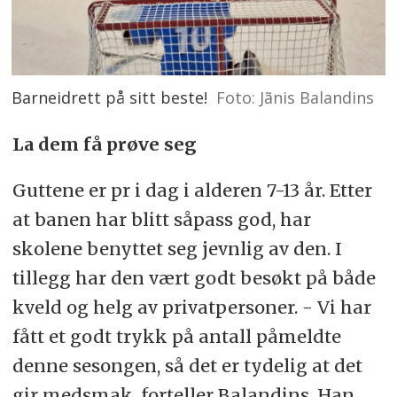
Barneidrett på sitt beste!
Foto: Jãnis Balandins
La dem få prøve seg
Guttene er pr i dag i alderen 7-13 år. Etter
at banen har blitt såpass god, har
skolene benyttet seg jevnlig av den. I
tillegg har den vært godt besøkt på både
kveld og helg av privatpersoner. - Vi har
fått et godt trykk på antall påmeldte
denne sesongen, så det er tydelig at det
gir medsmak, forteller Balandins. Han