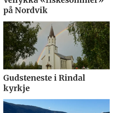
Vellykka «fiskesommer»
på Nordvik
Gudsteneste i Rindal
kyrkje