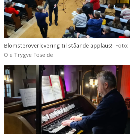
Blomsteroverlevering til ståande applaus!
Foto:
Ole Trygve Foseide