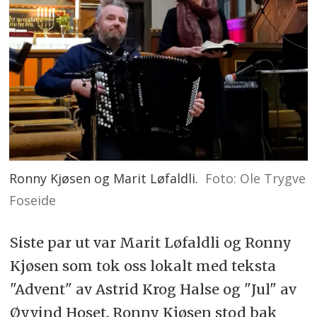
Ronny Kjøsen og Marit Løfaldli.
Foto: Ole Trygve
Foseide
Siste par ut var Marit Løfaldli og Ronny
Kjøsen som tok oss lokalt med teksta
"Advent" av Astrid Krog Halse og "Jul" av
Øyvind Hoset. Ronny Kjøsen stod bak