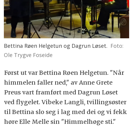
Selv om kjærest venn deg svikter
Aldri svikter deg Guds sønn
Han alene deg kan trøste
Tal til ham om alt i bønn!
Er ditt hjerte fullt av uro?
Bettina Røen Helgetun og Dagrun Løset.
Foto:
Ole Trygve Foseide
Tror du trengsler forestår?
Jesus er den beste tilflukt
Først ut var Bettina Røen Helgetun. "Når
Når til ham i bønn du går
himmelen faller ned," av Anne Grete
Kan en sådan venn du finne
Preus vart framført med Dagrun Løset
Som Guds egen kjære sønn?
ved flygelet. Vibeke Langli, tvillingsøster
Bær i gleden som i sorgen
til Bettina slo seg i lag med dei og vi fekk
Alle ting til ham i bønn!
høre Elle Melle sin "Himmelhøge sti."