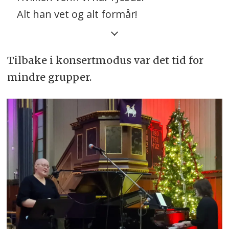
Alt han vet og alt formår!
Tyngste byrde han oss letter
Når i bønn til ham vi går
Tilbake i konsertmodus var det tid for
Akk, men titt vår fred forstyrres
mindre grupper.
Sorg og møye blir vår lønn
Blott fordi vi ikke bringer
Alle ting til ham i bønn
Blir du fristet eller prøvet
Synes livets kamp deg hård
Aldri skal du miste motet
Når i bønn til ham du går