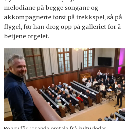
melodiane på begge songane og
akkompagnerte først på trekkspel, så på
flygel, før han drog opp på galleriet for å
betjene orgelet.
Ronny får rosande omtale frå kulturledar