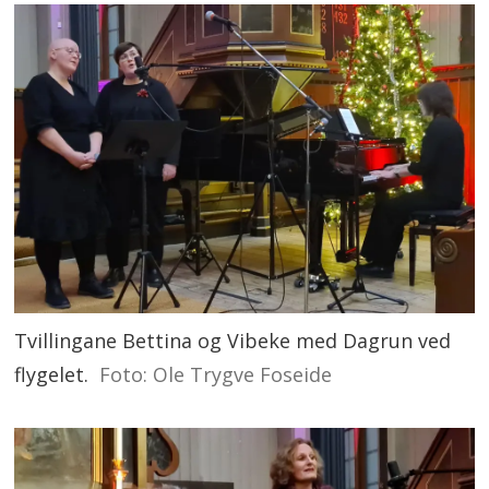
Tvillingane Bettina og Vibeke med Dagrun ved
flygelet.
Foto: Ole Trygve Foseide