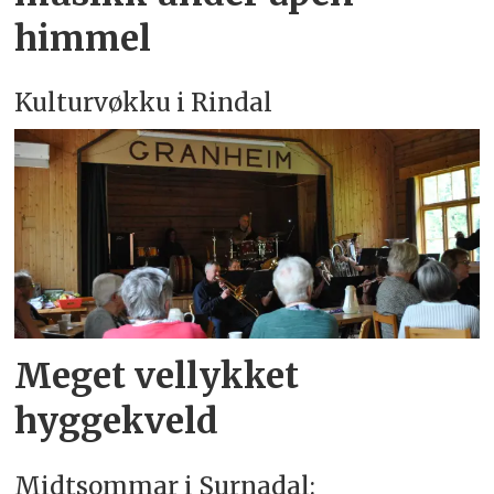
himmel
Kulturvøkku i Rindal
Meget vellykket
hyggekveld
Midtsommar i Surnadal: