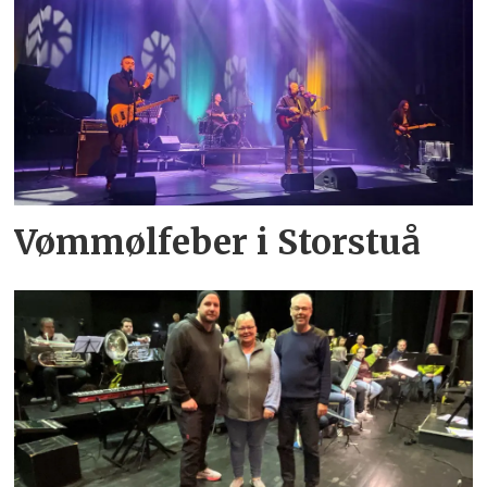
Vømmølfeber i Storstuå