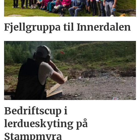
Fjellgruppa til Innerdalen
Bedriftscup i
lerdueskyting på
Stampmyra