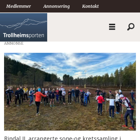
Medlemmer
Annonsering
Kontakt
ANNONSE
Rindal IL arrangerte sone-og kretssamling i