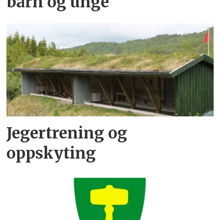
barn og unge
Jegertrening og
oppskyting