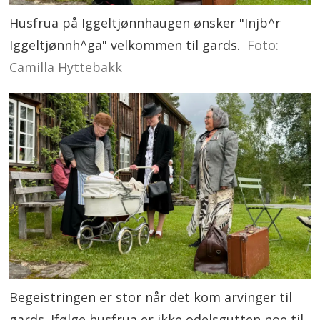
Husfrua på Iggeltjønnhaugen ønsker "Injb^r
Iggeltjønnh^ga" velkommen til gards.
Foto:
Camilla Hyttebakk
Begeistringen er stor når det kom arvinger til
gards. Ifølge husfrua er ikke odelsgutten noe til