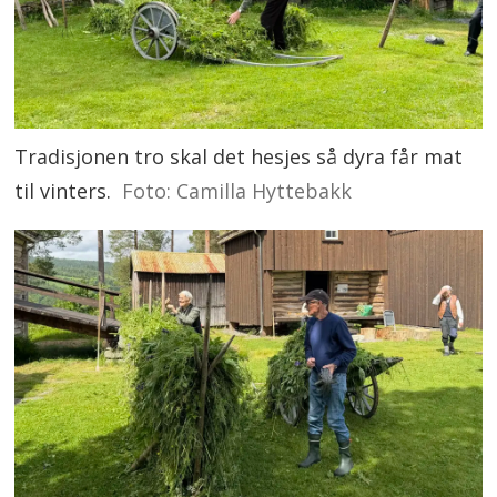
Tradisjonen tro skal det hesjes så dyra får mat
til vinters.
Foto: Camilla Hyttebakk