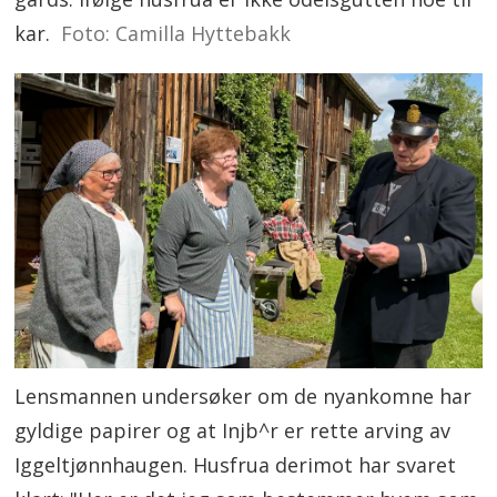
kar.
Foto: Camilla Hyttebakk
Lensmannen undersøker om de nyankomne har
gyldige papirer og at Injb^r er rette arving av
Iggeltjønnhaugen. Husfrua derimot har svaret