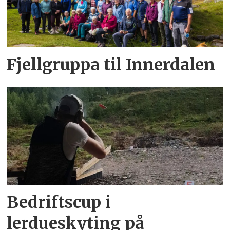
Fjellgruppa til Innerdalen
Bedriftscup i
lerdueskyting på