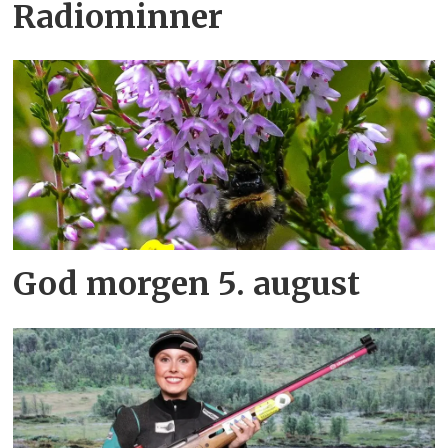
Radiominner
God morgen 5. august