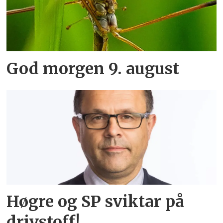
God morgen 9. august
Høgre og SP sviktar på
drivstoff!