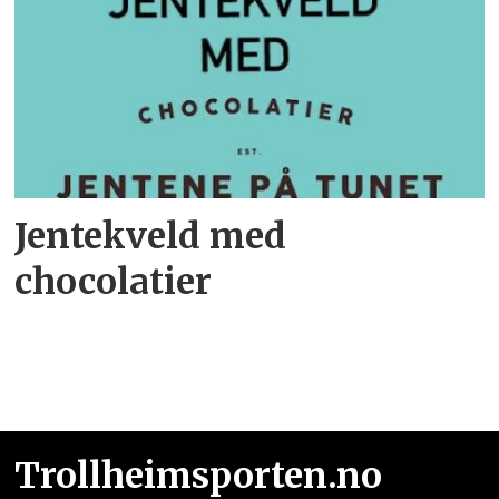
Jentekveld med
chocolatier
Trollheimsporten.no