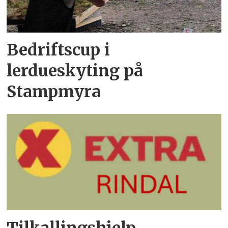
Bedriftscup i
lerdueskyting på
Stampmyra
Tilkallingshjelp