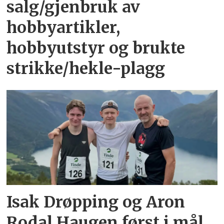
salg/gjenbruk av
hobbyartikler,
hobbyutstyr og brukte
strikke/hekle-plagg
Isak Drøpping og Aron
Rodal Haugen først i mål