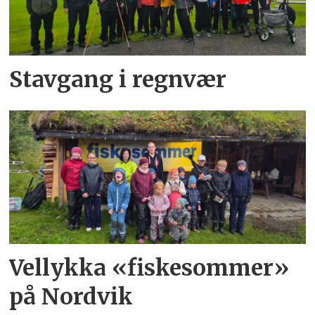
Stavgang i regnvær
Vellykka «fiskesommer»
på Nordvik