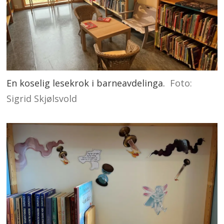
En koselig lesekrok i barneavdelinga.
Foto:
Sigrid Skjølsvold