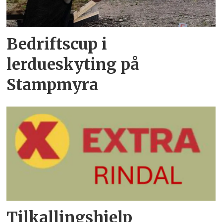
Bedriftscup i
lerdueskyting på
Stampmyra
Tilkallingshjelp