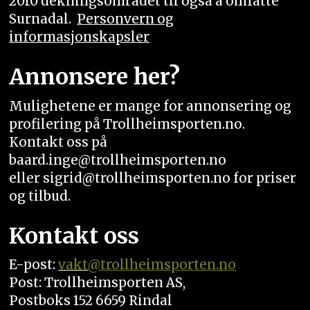
2010 dekningsområdet til også å omfatte
Surnadal.
Personvern og
informasjonskapsler
Annonsere her?
Mulighetene er mange for annonsering og
profilering på Trollheimsporten.no.
Kontakt oss på
baard.inge@trollheimsporten.no
eller sigrid@trollheimsporten.no for priser
og tilbud.
Kontakt oss
E-post:
vakt
@trollheimsporten.no
Post: Trollheimsporten AS,
Postboks 152 6659 Rindal