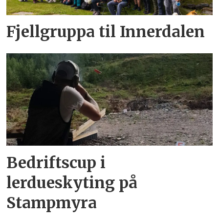
Fjellgruppa til Innerdalen
Bedriftscup i
lerdueskyting på
Stampmyra