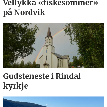
Vellykka «fiskesommer»
på Nordvik
Gudsteneste i Rindal
kyrkje