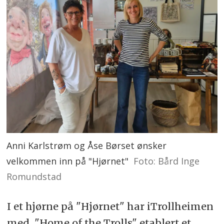
Anni Karlstrøm og Åse Børset ønsker
velkommen inn på "Hjørnet"
Foto: Bård Inge
Romundstad
I et hjørne på "Hjørnet" har iTrollheimen
med "Home of the Trolls" etablert et