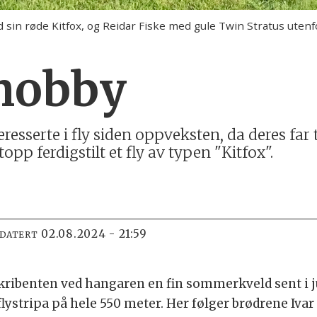
 med sin røde Kitfox, og Reidar Fiske med gule Twin Stratus ut
 hobby
resserte i fly siden oppveksten, da deres far
opp ferdigstilt et fly av typen "Kitfox".
02.08.2024 - 21:59
PDATERT
 skribenten ved hangaren en fin sommerkveld sent i j
lystripa på hele 550 meter. Her følger brødrene Ivar 