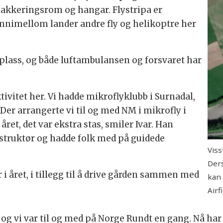
 lakkeringsrom og hangar. Flystripa er
 innimellom lander andre fly og helikoptre her
lass, og både luftambulansen og forsvaret har
ktivitet her. Vi hadde mikroflyklubb i Surnadal,
Der arrangerte vi til og med NM i mikrofly i
året, det var ekstra stas, smiler Ivar. Han
nstruktør og hadde folk med på guidede
Viss
Ders
 i året, i tillegg til å drive gården sammen med
kan 
Airfi
, og vi var til og med på Norge Rundt en gang. Nå har 