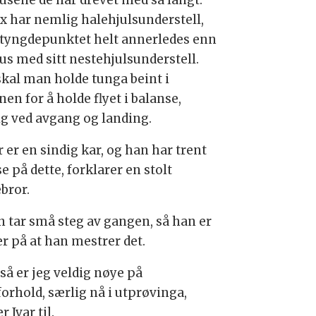
ox har nemlig halehjulsunderstell,
tyngdepunktet helt annerledes enn
tus med sitt nestehjulsunderstell.
skal man holde tunga beint i
en for å holde flyet i balanse,
ig ved avgang og landing.
r er en sindig kar, og han har trent
 på dette, forklarer en stolt
ebror.
n tar små steg av gangen, så han er
er på at han mestrer det.
så er jeg veldig nøye på
forhold, særlig nå i utprøvinga,
r Ivar til.