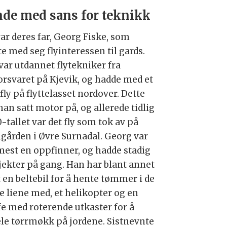
de med sans for teknikk
var deres far, Georg Fiske, som
e med seg flyinteressen til gards.
var utdannet flytekniker fra
forsvaret på Kjevik, og hadde med et
fly på flyttelasset nordover. Dette
han satt motor på, og allerede tidlig
-tallet var det fly som tok av på
gården i Øvre Surnadal. Georg var
est en oppfinner, og hadde stadig
jekter på gang. Han har blant annet
 en beltebil for å hente tømmer i de
te liene med, et helikopter og en
fe med roterende utkaster for å
ele tørrmøkk på jordene. Sistnevnte