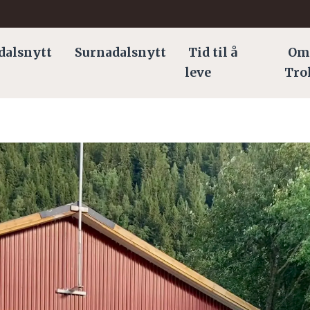
dalsnytt
Surnadalsnytt
Tid til å
Om
leve
Tro