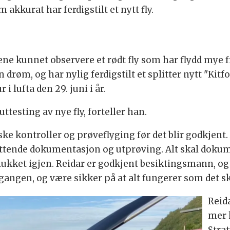
m akkurat har ferdigstilt et nytt fly.
 kunnet observere et rødt fly som har flydd mye fr
n drøm, og har nylig ferdigstilt et splitter nytt "Kit
 i lufta den 29. juni i år.
ttesting av nye fly, forteller han.
e kontroller og prøveflyging før det blir godkjent. 
fattende dokumentasjon og utprøving. Alt skal dokum
le lukket igjen. Reidar er godkjent besiktingsmann, o
v gangen, og være sikker på at alt fungerer som det sk
Reida
mer 
Stra