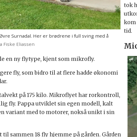
tok 
utko
kom 
tid.
 Øvre Surnadal. Her er brødrene i full sving med å
a Fiske Eliassen
Mic
kle en ny flytype, kjent som mikrofly.
gere fly, som bidro til at flere hadde økonomi
dar.
talvekt på 175 kilo. Mikroflyet har rorkontroll,
ig fly. Pappa utviklet sin egen modell, kalt
en variant med to motorer, nokså unikt i sin
 til sammen 18 fly hjemme på gården. Gården