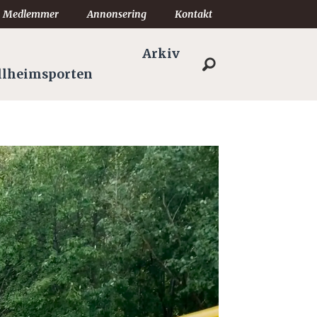
Medlemmer
Annonsering
Kontakt
Arkiv
llheimsporten