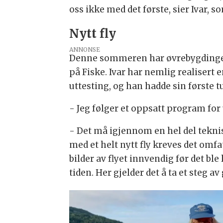
oss ikke med det første, sier Ivar, so
Nytt fly
ANNONSE
Denne sommeren har øvrebygdingene
på Fiske. Ivar har nemlig realisert e
uttesting, og han hadde sin første tur
- Jeg følger et oppsatt program for u
- Det må igjennom en hel del teknisk
med et helt nytt fly kreves det om
bilder av flyet innvendig før det b
tiden. Her gjelder det å ta et steg a