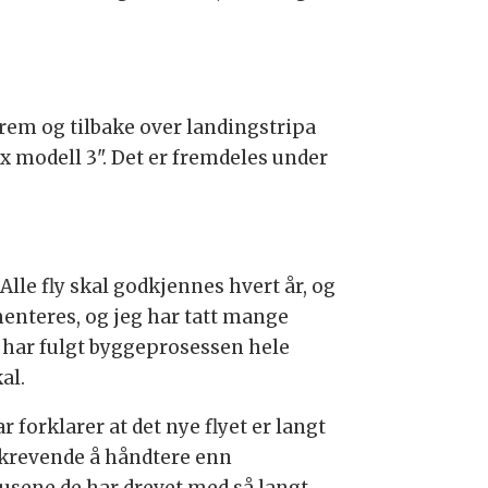
em og tilbake over landingstripa
fox modell 3". Det er fremdeles under
Alle fly skal godkjennes hvert år, og
enteres, og jeg har tatt mange
g har fulgt byggeprosessen hele
al.
r forklarer at det nye flyet er langt
krevende å håndtere enn
tusene de har drevet med så langt.