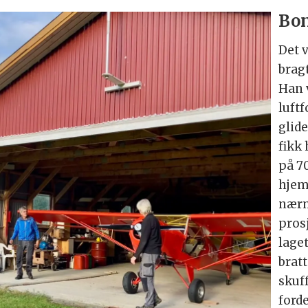
Bon
Det 
bragt
Han 
luft
glide
fikk 
på 70
hjem
nærm
pros
laget
brat
skuf
ford