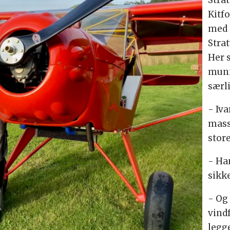
Kitf
med 
Stra
Her 
munn
særl
- Iva
masse
stor
- Ha
sikk
- Og 
vind
legge