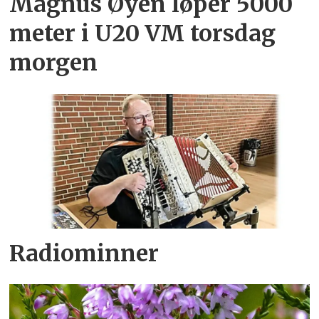
Magnus Øyen løper 5000
meter i U20 VM torsdag
morgen
Radiominner