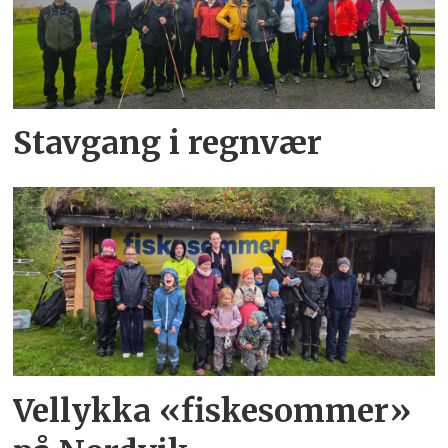
Stavgang i regnvær
Vellykka «fiskesommer»