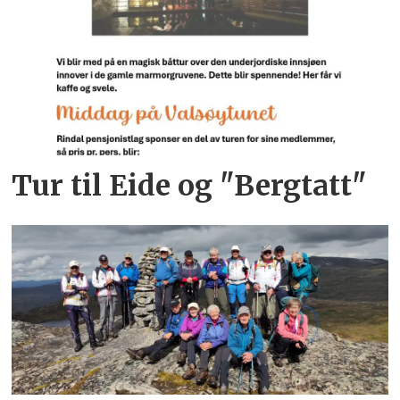
Tur til Eide og "Bergtatt"