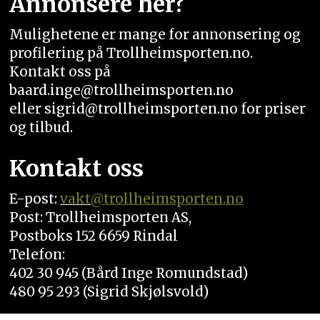
Annonsere her?
Mulighetene er mange for annonsering og
profilering på Trollheimsporten.no.
Kontakt oss på
baard.inge@trollheimsporten.no
eller sigrid@trollheimsporten.no for priser
og tilbud.
Kontakt oss
E-post:
vakt
@trollheimsporten.no
Post: Trollheimsporten AS,
Postboks 152 6659 Rindal
Telefon:
402 30 945 (Bård Inge Romundstad)
480 95 293 (Sigrid Skjølsvold)