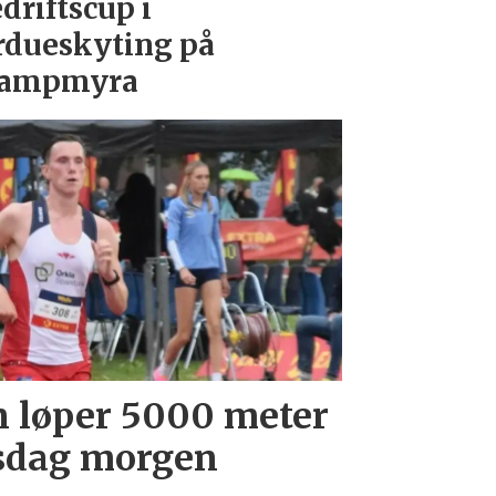
driftscup i
rdueskyting på
tampmyra
 løper 5000 meter
rsdag morgen