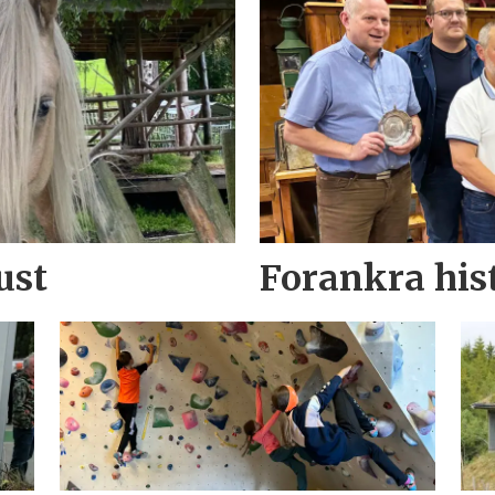
ust
Forankra his