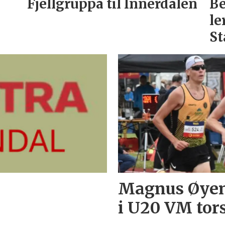
Fjellgruppa til Innerdalen
Be
le
S
Magnus Øyen
i U20 VM to