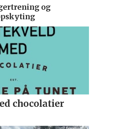
gertrening og
pskyting
ed chocolatier