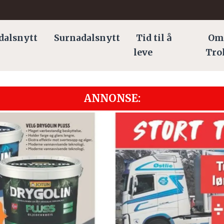
dalsnytt
Surnadalsnytt
Tid til å
Om
leve
Tro
ANNONSE: