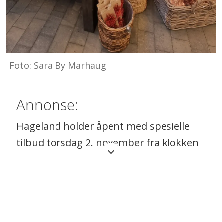
Foto: Sara By Marhaug
Annonse:
Hageland holder åpent med spesielle
tilbud torsdag 2. november fra klokken
10.00-20.00. Det kommer til å være 30-
50% på en mengde varer denne dagen.
Med gratis servering for alle.
Byggmakker stenger butikken klokken