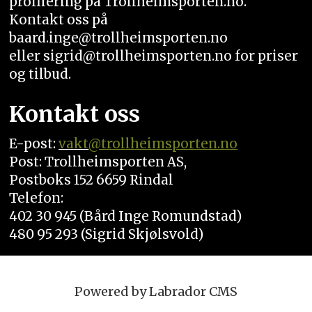
profilering på Trollheimsporten.no.
Kontakt oss på
baard.inge@trollheimsporten.no
eller sigrid@trollheimsporten.no for priser
og tilbud.
Kontakt oss
E-post:
vakt
@trollheimsporten.no
Post: Trollheimsporten AS,
Postboks 152 6659 Rindal
Telefon:
402 30 945 (Bård Inge Romundstad)
480 95 293 (Sigrid Skjølsvold)
Powered by Labrador CMS