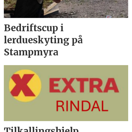
Bedriftscup i
lerdueskyting på
Stampmyra
Tilkallingshjelp