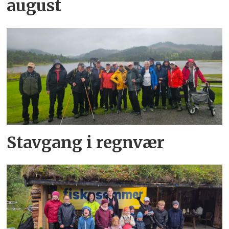
august
Stavgang i regnvær