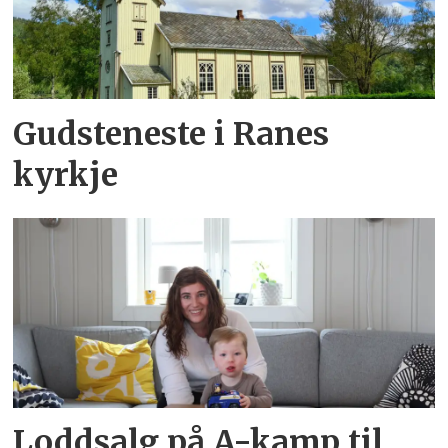
Gudsteneste i Ranes
kyrkje
Loddsalg på A-kamp til