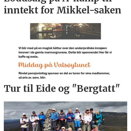
inntekt for Mikkel-saken
Tur til Eide og "Bergtatt"