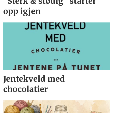
"Sterk & stødig" starter
opp igjen
Jentekveld med
chocolatier