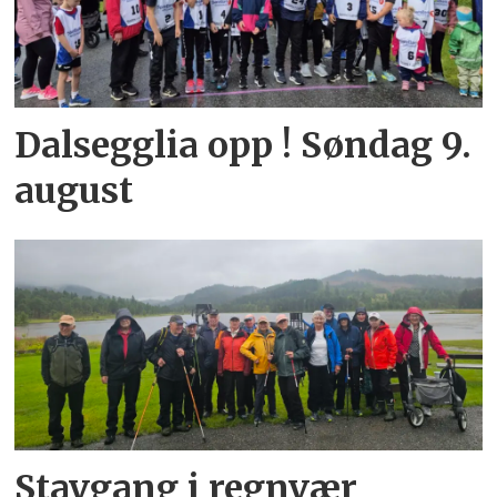
Dalsegglia opp ! Søndag 9.
august
Stavgang i regnvær