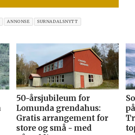
ANNONSE
SURNADALSNYTT
50-årsjubileum for
So
å
Lomunda grendahus:
på
Gratis arrangement for
Tr
store og små - med
to