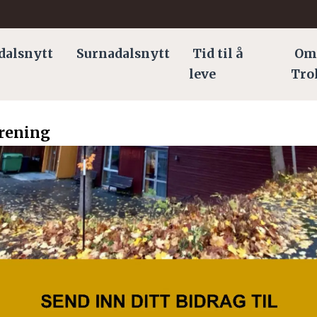
dalsnytt
Surnadalsnytt
Tid til å
Om
leve
Tro
rening