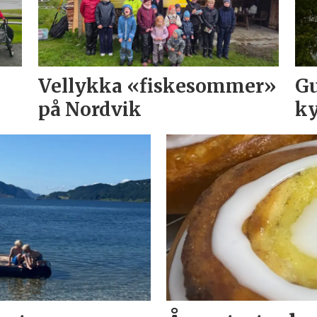
Vellykka «fiskesommer»
Gu
på Nordvik
ky