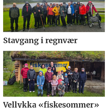
Stavgang i regnvær
Vellykka «fiskesommer»