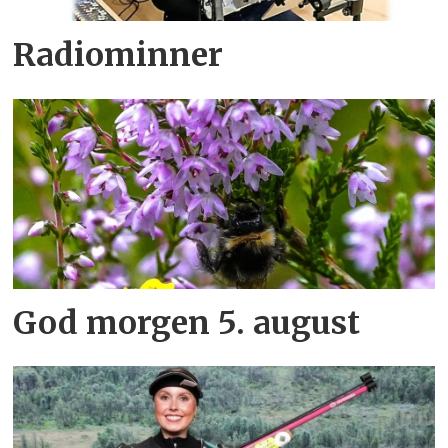
Radiominner
God morgen 5. august