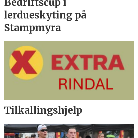
Bedriftscup i
lerdueskyting på
Stampmyra
Tilkallingshjelp