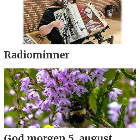
Radiominner
God morgen 5. august