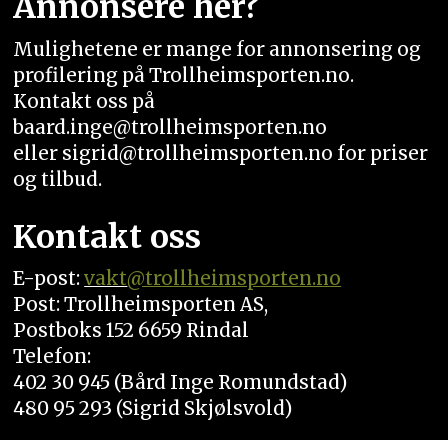
Annonsere her?
Mulighetene er mange for annonsering og
profilering på Trollheimsporten.no.
Kontakt oss på
baard.inge@trollheimsporten.no
eller sigrid@trollheimsporten.no for priser
og tilbud.
Kontakt oss
E-post:
vakt
@trollheimsporten.no
Post: Trollheimsporten AS,
Postboks 152 6659 Rindal
Telefon:
402 30 945 (Bård Inge Romundstad)
480 95 293 (Sigrid Skjølsvold)