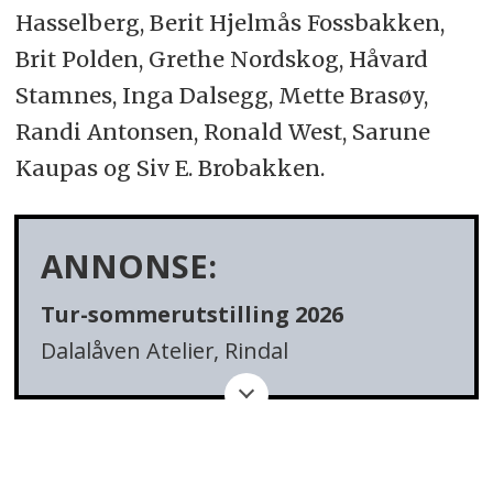
Hasselberg, Berit Hjelmås Fossbakken,
Brit Polden, Grethe Nordskog, Håvard
Stamnes, Inga Dalsegg, Mette Brasøy,
Randi Antonsen, Ronald West, Sarune
Kaupas og Siv E. Brobakken.
ANNONSE:
Tur-sommerutstilling 2026
Dalalåven Atelier, Rindal
Lørdag 27. juni
Musikalsk åpning ved Tyholt Janitsjar:
ca. kl. 12.40