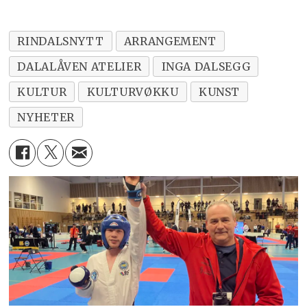
Offisiell åpning av utstillingen: kl. 13.00
RINDALSNYTT
ARRANGEMENT
Utstillingen vises daglig 27. juni–5. juli
DALALÅVEN ATELIER
INGA DALSEGG
KULTUR
KULTURVØKKU
KUNST
NYHETER