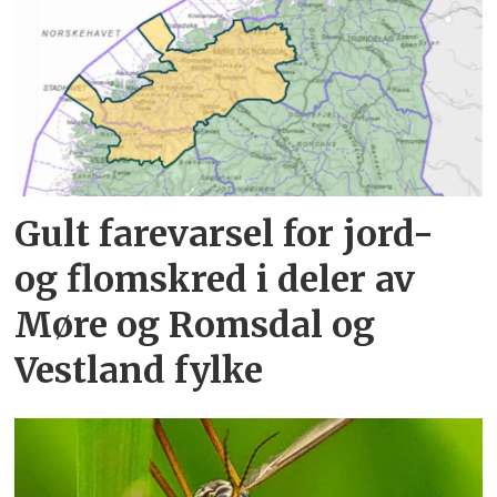
Gult farevarsel for jord-
og flomskred i deler av
Møre og Romsdal og
Vestland fylke