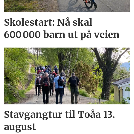
Skolestart: Nå skal
600 000 barn ut på veien
Stavgangtur til Toåa 13.
august