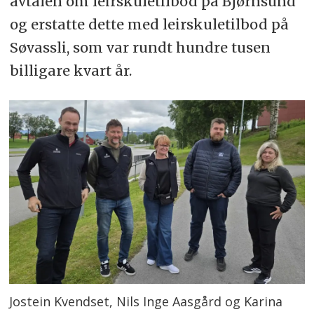
avtalen om leirskuletilbod på Bjørnsund
og erstatte dette med leirskuletilbod på
Søvassli, som var rundt hundre tusen
billigare kvart år.
Jostein Kvendset, Nils Inge Aasgård og Karina