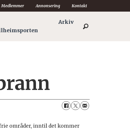
Medlemmer
Annonsering
Kontakt
Arkiv
llheimsporten
gbrann
øfrie områder, inntil det kommer