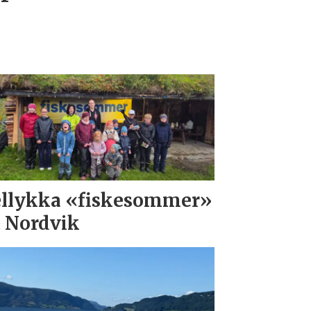
llykka «fiskesommer»
 Nordvik