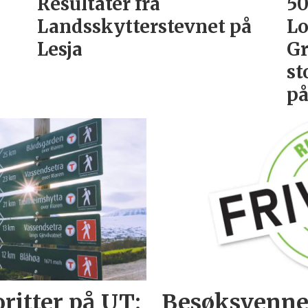
Resultater fra
50
Landsskytterstevnet på
Lo
Lesja
Gr
st
p
itter på UT:
Besøksvenne