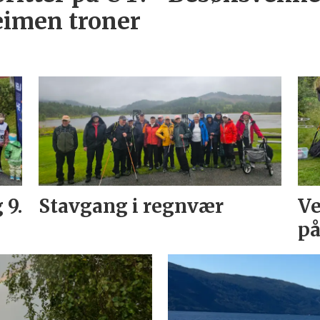
eimen troner
 9.
Stavgang i regnvær
Ve
på