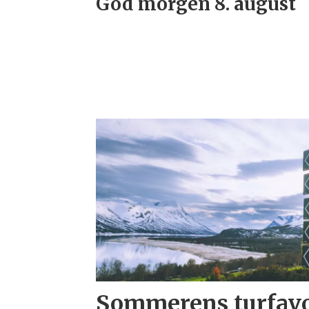
God morgen 8. august
Sommerens turfavor