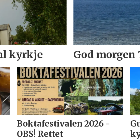
al kyrkje
God morgen 7
Boktafestivalen 2026 -
Gu
OBS! Rettet
ky