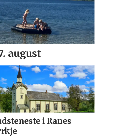
. august
dsteneste i Ranes
rkje