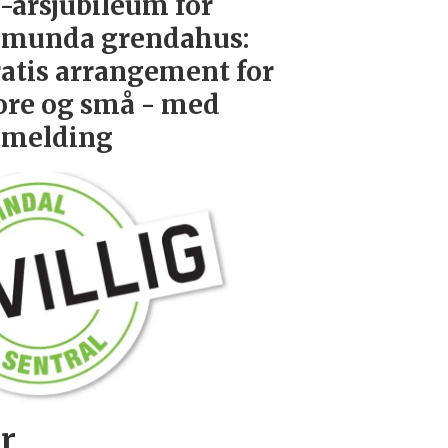
-årsjubileum for
munda grendahus:
atis arrangement for
ore og små - med
åmelding
r