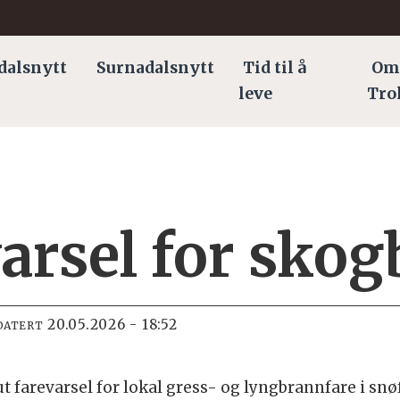
dalsnytt
Surnadalsnytt
Tid til å
Om
leve
Tro
varsel for sko
20.05.2026 - 18:52
DATERT
t farevarsel for lokal gress- og lyngbrannfare i sn