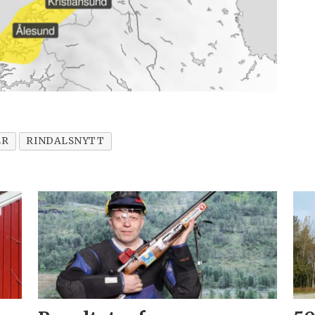
ER
RINDALSNYTT