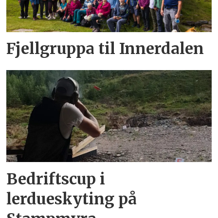
Fjellgruppa til Innerdalen
Bedriftscup i
lerdueskyting på