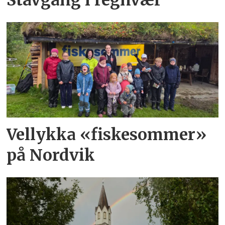
Stavgang i regnvær
Vellykka «fiskesommer»
på Nordvik