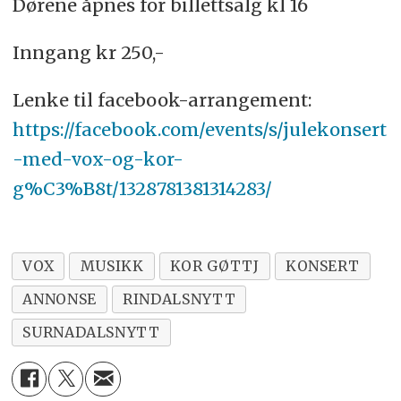
Dørene åpnes for billettsalg kl 16
Inngang kr 250,-
Lenke til facebook-arrangement:
https://facebook.com/events/s/julekonsert
-med-vox-og-kor-
g%C3%B8t/1328781381314283/
VOX
MUSIKK
KOR GØTTJ
KONSERT
ANNONSE
RINDALSNYTT
SURNADALSNYTT