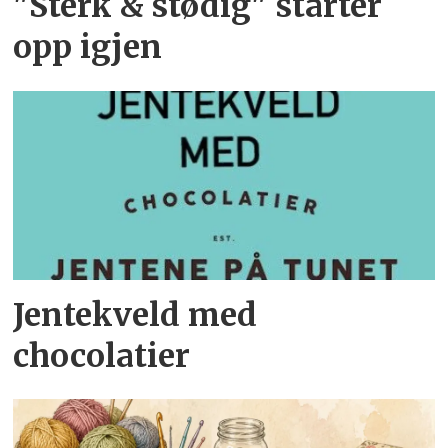
"Sterk & stødig" starter
opp igjen
Jentekveld med
chocolatier