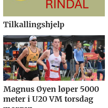
Tilkallingshjelp
Magnus Øyen løper 5000
meter i U20 VM torsdag