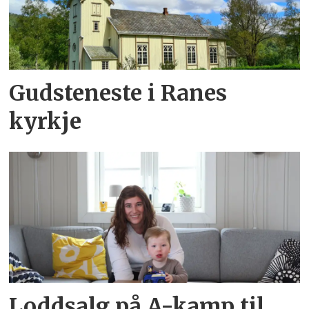
Gudsteneste i Ranes
kyrkje
Loddsalg på A-kamp til