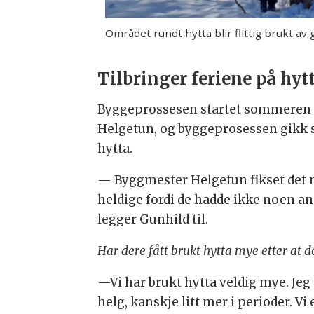
Området rundt hytta blir flittig brukt av 
Tilbringer feriene på hyt
Byggeprossesen startet sommeren 202
Helgetun, og byggeprosessen gikk sm
hytta.
— Byggmester Helgetun fikset det mes
heldige fordi de hadde ikke noen and
legger Gunhild til.
Har dere fått brukt hytta mye etter at d
—Vi har brukt hytta veldig mye. Jeg 
helg, kanskje litt mer i perioder. Vi e