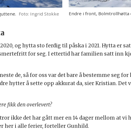
Endre i front, Bolmtrollhøtta
guttene.
Foto: Ingrid Stokke
ta
0, og hytta sto ferdig til påska i 2021. Hytta er s
ertefritt for seg. I ettertid har familien satt inn 
te de, så for oss var det bare å bestemme seg for hvo
re hytter å sette opp akkurat da, sier Kristian. Det
ere fikk den overlevert?
tror ikke det har gått mer en 14 dager mellom at vi 
r her i alle ferier, forteller Gunhild.