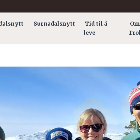
dalsnytt
Surnadalsnytt
Tid til å
Om
leve
Tro