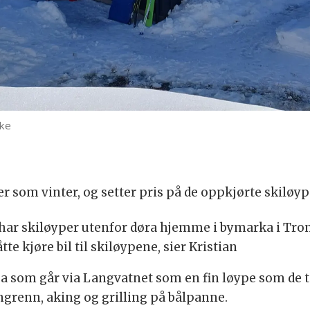
kke
mer som vinter, og setter pris på de oppkjørte skilø
i har skiløyper utenfor døra hjemme i bymarka i Tron
te kjøre bil til skiløypene, sier Kristian
a som går via Langvatnet som en fin løype som de to
ngrenn, aking og grilling på bålpanne.