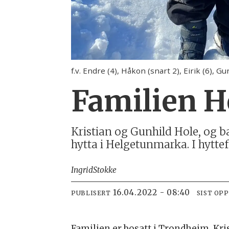
f.v. Endre (4), Håkon (snart 2), Eirik (6), Gu
Familien H
Kristian og Gunhild Hole, og ba
hytta i Helgetunmarka. I hyttef
Ingrid
Stokke
16.04.2022 - 08:40
PUBLISERT
SIST OP
Familien er bosatt i Trondheim, Kr