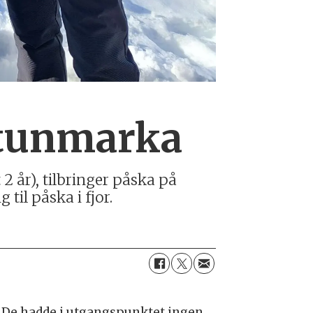
etunmarka
 2 år), tilbringer påska på
til påska i fjor.
. De hadde i utgangspunktet ingen