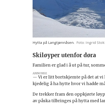
Hytta på Langtjønnåsen.
Foto: Ingrid Sto
Skiløyper utenfor døra
Familien er glad i å ut på tur, som
ANNONSE
— Vi er litt bortskjemte på det at v
kjedelig å ha hytte hvor vi hadde måt
De trekker fram den oppkjørte løyp
av påska tilbringes på hytta med la