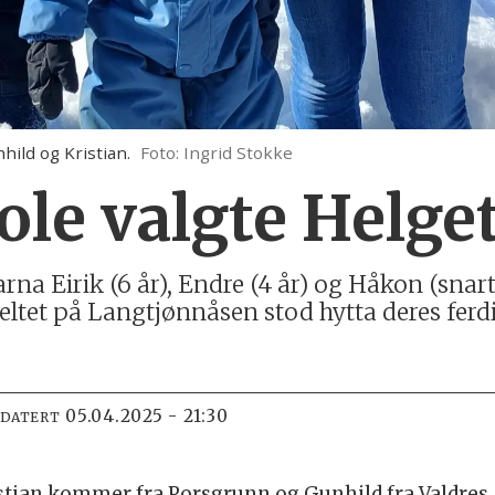
nhild og Kristian.
Foto: Ingrid Stokke
ole valgte Helg
rna Eirik (6 år), Endre (4 år) og Håkon (snart
eltet på Langtjønnåsen stod hytta deres ferdig 
05.04.2025 - 21:30
PDATERT
istian kommer fra Porsgrunn og Gunhild fra Valdres