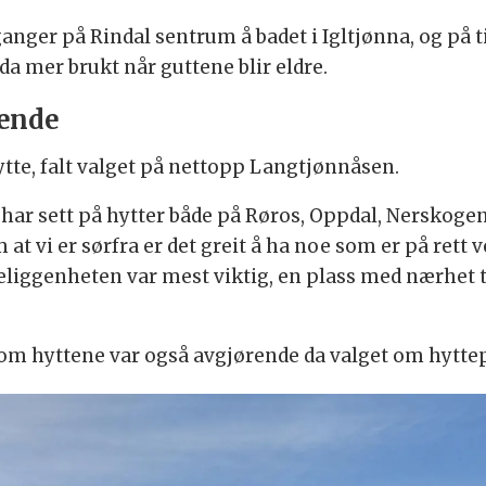
nger på Rindal sentrum å badet i Igltjønna, og på tir
da mer brukt når guttene blir eldre.
rende
ytte, falt valget på nettopp Langtjønnåsen.
og har sett på hytter både på Røros, Oppdal, Nerskog
 vi er sørfra er det greit å ha noe som er på rett vei
Beliggenheten var mest viktig, en plass med nærhet til 
om hyttene var også avgjørende da valget om hyttep