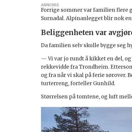
ANNONSE
Forrige sommer var familien flere ga
Surnadal. Alpinanlegget blir nok en
Beliggenheten var avgjø
Da familien selv skulle bygge seg h
— Vi var jo rundt å kikket en del, 
rekkevidde fra Trondheim. Ettersom at
og fra når vi skal på ferie sørover. 
turterreng, forteller Gunhild.
Størrelsen på tomtene, og luft mell