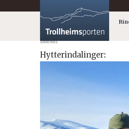
Rin
ANNONSE
Hytterindalinger: