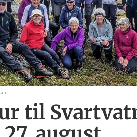
rsen
r til Svartvat
 27. august