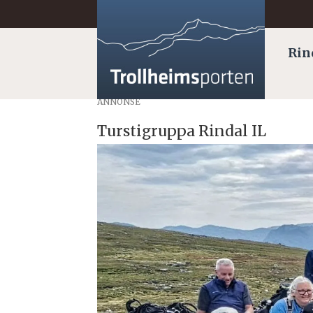
Rin
ANNONSE
Turstigruppa Rindal IL