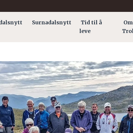
dalsnytt
Surnadalsnytt
Tid til å
Om
leve
Tro