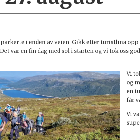
parkerte i enden av veien. Gikk etter turistlina opp 
 Det var en fin dag med sol i starten og vi tok oss go
Vi t
og m
en t
får 
Vi v
super