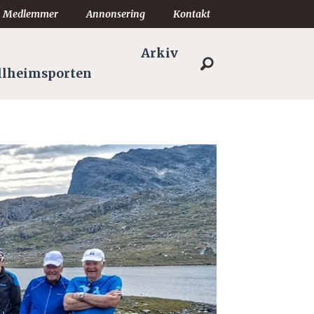
Medlemmer
Annonsering
Kontakt
Arkiv
llheimsporten