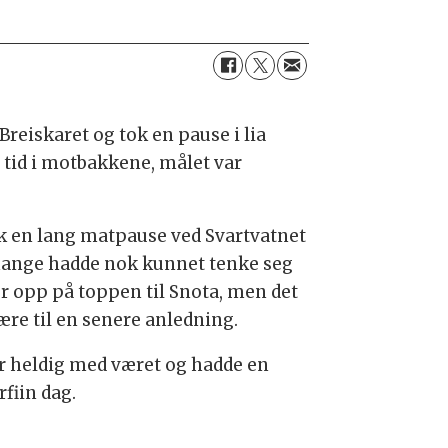
Breiskaret og tok en pause i lia
d tid i motbakkene, målet var
ok en lang matpause ved Svartvatnet
ange hadde nok kunnet tenke seg
ur opp på toppen til Snota, men det
være til en senere anledning.
ar heldig med været og hadde en
fiin dag.