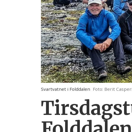
Svartvatnet i Folddalen
Foto: Berit Caspe
Tirsdagstu
Folddalen