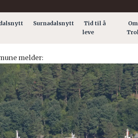
dalsnytt
Surnadalsnytt
Tid til å
Om
leve
Tro
mune melder: