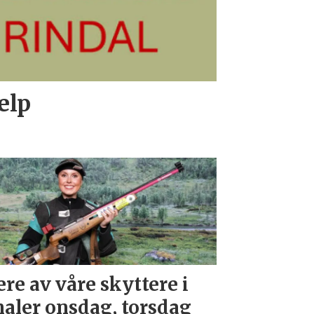
elp
ere av våre skyttere i
naler onsdag, torsdag