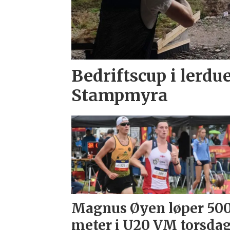
Bedriftscup i lerdu
Stampmyra
Magnus Øyen løper 50
meter i U20 VM torsda