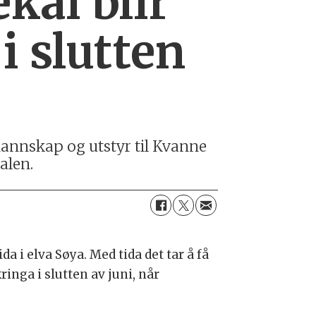
kai blir
 i slutten
annskap og utstyr til Kvanne
alen.
da i elva Søya. Med tida det tar å få
ringa i slutten av juni, når