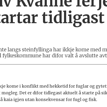
av Kvanne ferje
tartar tidligast
te langs steinfyllinga har ikkje kome med m
 fylkeskommune har difor valt å avslutte avt
kkje kome i konflikt med hekketid for fuglar og gyteti
mogleg. Det er difor tidlegast aktuelt å starte på sik
å kaia igjen utan konsekvensar for fugl og fisk.