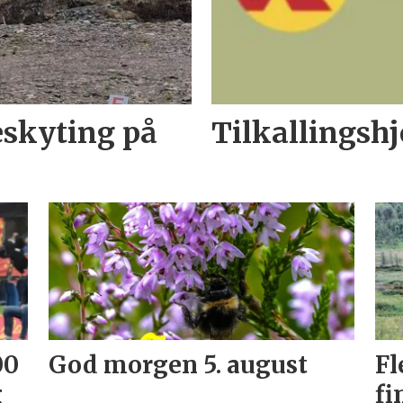
eskyting på
Tilkallingshj
00
God morgen 5. august
Fl
g
fi