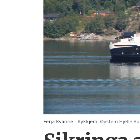
Ferja Kvanne - Rykkjem
Øystein Hjelle B