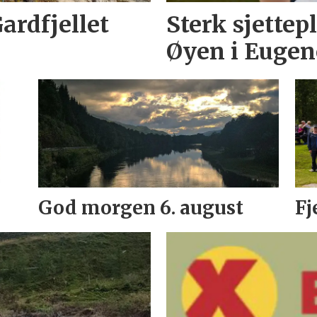
Gardfjellet
Sterk sjettep
Øyen i Eugen
God morgen 6. august
Fj