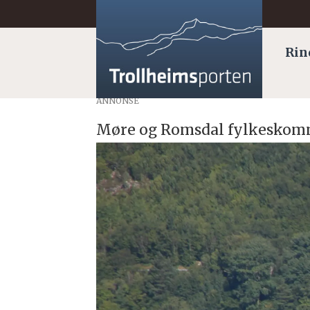
Rin
ANNONSE
Møre og Romsdal fylkeskom