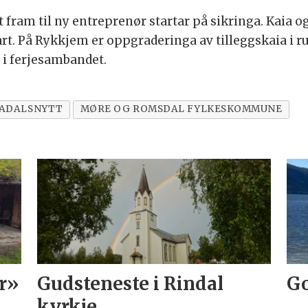
t fram til ny entreprenør startar på sikringa. Kaia og
rt. På Rykkjem er oppgraderinga av tilleggskaia i rut
 i ferjesambandet.
ADALSNYTT
MØRE OG ROMSDAL FYLKESKOMMUNE
r»
Gudsteneste i Rindal
Go
kyrkje