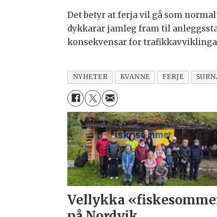
Det betyr at ferja vil gå som normal
dykkarar jamleg fram til anleggssta
konsekvensar for trafikkavviklinga
NYHETER
KVANNE
FERJE
SURN
Vellykka «fiskesomme
på Nordvik