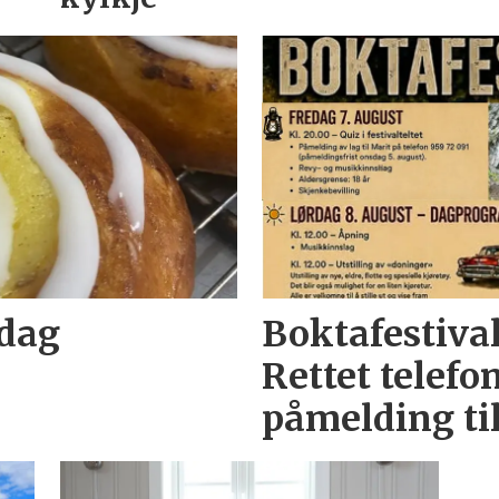
edag
Boktafestiva
Rettet telef
påmelding til