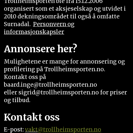
Trollheimsporten ble fra 15.12.2006
organisert som et aksjeselskap og utvidet i
2010 dekningsområdet til også å omfatte
Surnadal.
Personvern og
informasjonskapsler
Annonsere her?
Mulighetene er mange for annonsering og
profilering på Trollheimsporten.no.
Kontakt oss på
baard.inge@trollheimsporten.no
eller sigrid@trollheimsporten.no for priser
og tilbud.
Kontakt oss
E-post:
vakt
@trollheimsporten.no