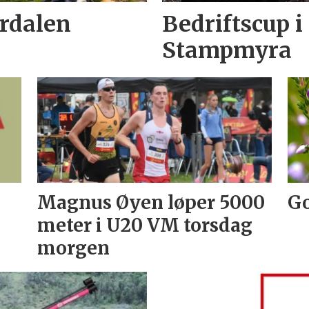
erdalen
Bedriftscup i
Stampmyra
Magnus Øyen løper 5000
Go
meter i U20 VM torsdag
morgen