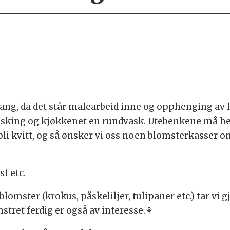
 gang, da det står malearbeid inne og opphenging av l
isking og kjøkkenet en rundvask. Utebenkene må hente
bli kvitt, og så ønsker vi oss noen blomsterkasser 
st etc.
mster (krokus, påskeliljer, tulipaner etc.) tar vi g
stret ferdig er også av interesse.⚘️