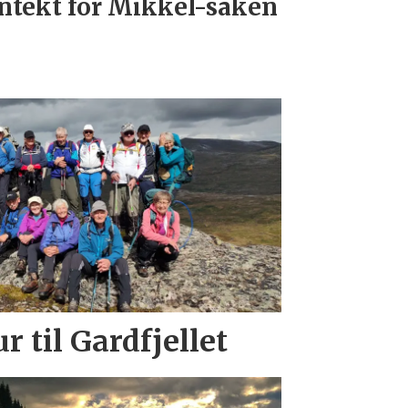
ntekt for Mikkel-saken
r til Gardfjellet