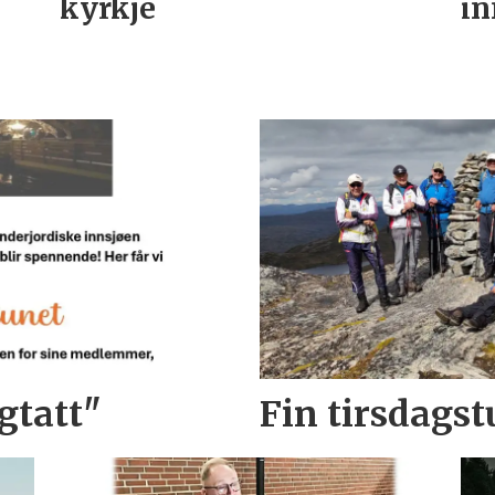
kyrkje
in
gtatt"
Fin tirsdagstu