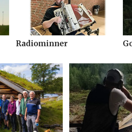
Radiominner
Go