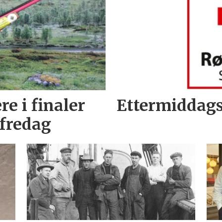
re i finaler
Ettermiddags
 fredag