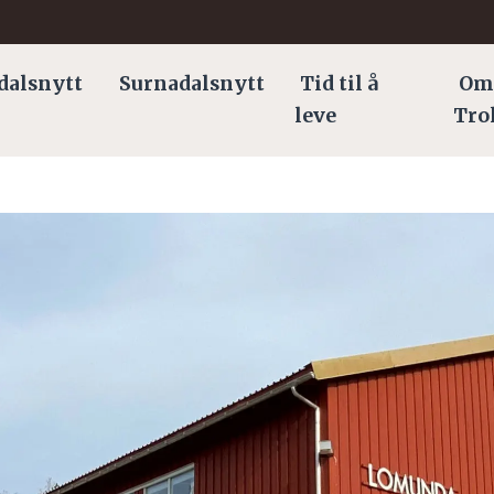
dalsnytt
Surnadalsnytt
Tid til å
Om
leve
Tro