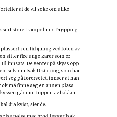
orteller at de vil søke om ulike
plassert store trampoliner. Drøpping
plassert i en firhjuling ved foten av
en sitter fire unge karer som er
 til innsats. De venter på skyss opp
en, selv om Isak Drøpping, som har
ert seg på førersetet, innser at han
nok må finne seg en annen plass
skyssen går mot toppen av bakken.
skal dra kvist, sier de.
 spise pølse med brød, legger Isak