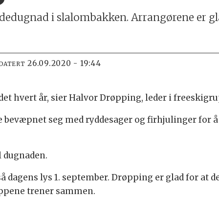
ryddedugnad i slalombakken. Arrangørene er 
26.09.2020 - 19:44
PDATERT
det hvert år, sier Halvor Drøpping, leder i freeskigru
evæpnet seg med ryddesager og firhjulinger for å
l dugnaden.
 dagens lys 1. september. Drøpping er glad for at 
uppene trener sammen.