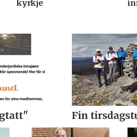
kyrkje
in
gtatt"
Fin tirsdagstu