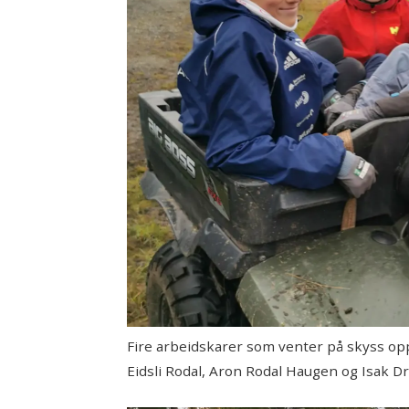
Fire arbeidskarer som venter på skyss op
Eidsli Rodal, Aron Rodal Haugen og Isak D