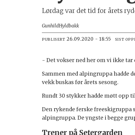
Lørdag var det tid for årets 
Gunhild
Hyldbakk
26.09.2020 - 18:55
PUBLISERT
SIST OP
- Det vokser ned her om vi ikke tar 
Sammen med alpingruppa hadde de b
vekk buskas før årets sesong.
Rundt 30 stykker hadde møtt opp ti
Den rykende ferske freeskigruppa så
alpingruppa. De yngste i begge gr
Trener på Setergarden