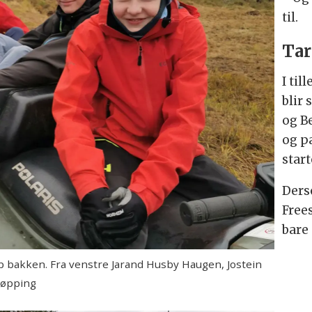
til.
Tar
I til
blir
og B
og pa
start
Ders
Free
bare 
p bakken. Fra venstre Jarand Husby Haugen, Jostein
røpping