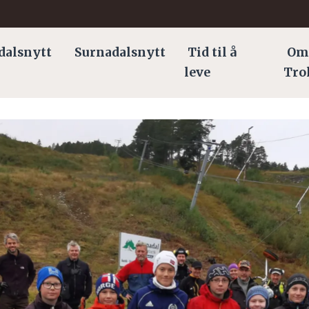
dalsnytt
Surnadalsnytt
Tid til å
Om
leve
Tro