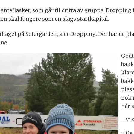
panteflasker, som går til drifta av gruppa. Drøpping f
en skal fungere som en slags startkapital.
e billaget på Setergarden, sier Drøpping. Der har de 
ing.
Godt 
bakk
klare
bakk
plass
nok 
når 
- Vi 
- Og