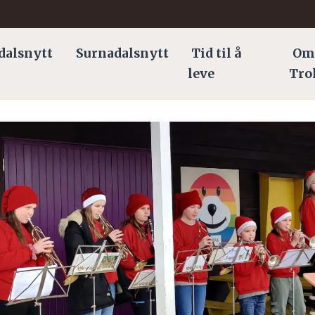
dalsnytt
Surnadalsnytt
Tid til å
Om
leve
Tro