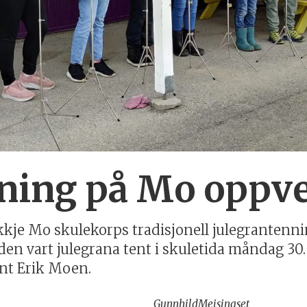
ning på Mo oppve
kkje Mo skulekorps tradisjonell julegranten
taden vart julegrana tent i skuletida måndag 3
nt Erik Moen.
Gunnhild
Meisingset