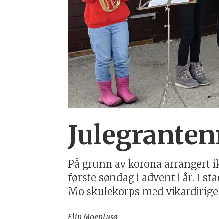
Julegranten
På grunn av korona arrangert i
første søndag i advent i år. I s
Mo skulekorps med vikardirige
Elin Moen
Lysø