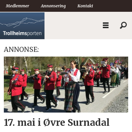
Medlemmer
Annonsering
Kontakt
ANNONSE:
Tag:
mo
skolekorps
17. mai i Øvre Surnadal