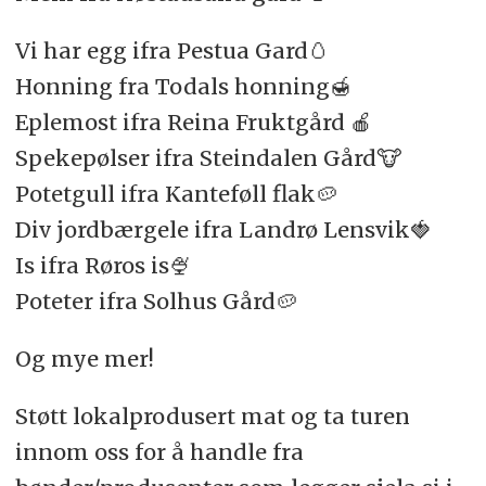
Vi har egg ifra Pestua Gard🥚
Honning fra Todals honning🍯
Eplemost ifra Reina Fruktgård 🍎
Spekepølser ifra Steindalen Gård🐮
Potetgull ifra Kanteføll flak🥔
Div jordbærgele ifra Landrø Lensvik🍓
Is ifra Røros is🍨
Poteter ifra Solhus Gård🥔
Og mye mer!
Støtt lokalprodusert mat og ta turen
innom oss for å handle fra