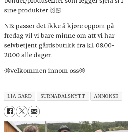
bønder/produsenter som legger sjela si i
sine produkter 🙌🏻
NB: passer det ikke å kjøre oppom på
fredag vil vi bare minne om att vi har
selvbetjent gårdsbutikk fra kl. 08.00-
20.00 alle dager.
🤩Velkommen innom oss🤩
LIA GARD
SURNADALSNYTT
ANNONSE