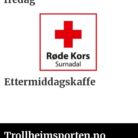
Ettermiddagskaffe
Trollheimsporten.no