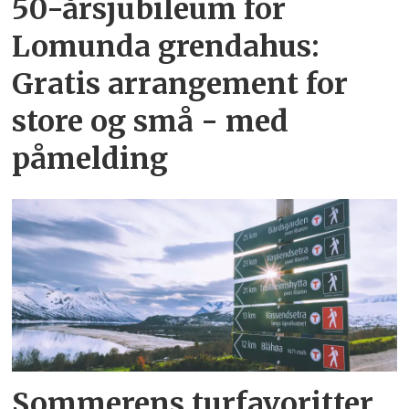
50-årsjubileum for
Lomunda grendahus:
Gratis arrangement for
store og små - med
påmelding
Sommerens turfavoritter